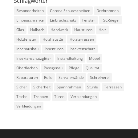
Schlagwörter
Besonderheiten
Corona Schutzscheiben
Drehrahmen
Einbauschränke
Einbruchschutz
Fenster
FSC-Siegel
Glas
Halbach
Handwerk
Haustüren
Holz
Holzfenster
Holzhaustür
Holzterrassen
Innenausbau
Innentüren
Insektenschutz
Insektenschutzgitter
Instandhaltung
Möbel
Oberflächen
Passgenau
Pflege
Qualität
Reparaturen
Rollo
Schrankwände
Schreinerei
Sicher
Sicherheit
Spannrahmen
Stühle
Terrassen
Tische
Treppen
Türen
Verblendungen
Verkleidungen